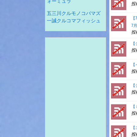
ォーミュラ
投
五三川クルモノコバマズ
【
一誠クルコマフィッシュ
7
投
【
投
【
投
【
投
【
投
【
投