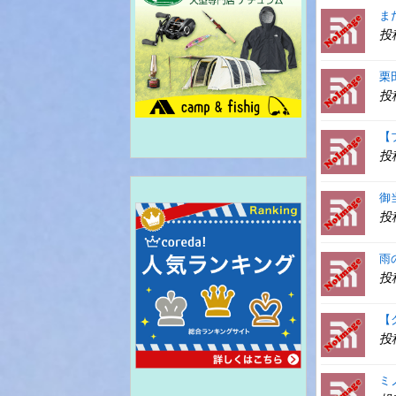
ま
投
栗
投
【
投
御
投
雨
投
【
投
ミ