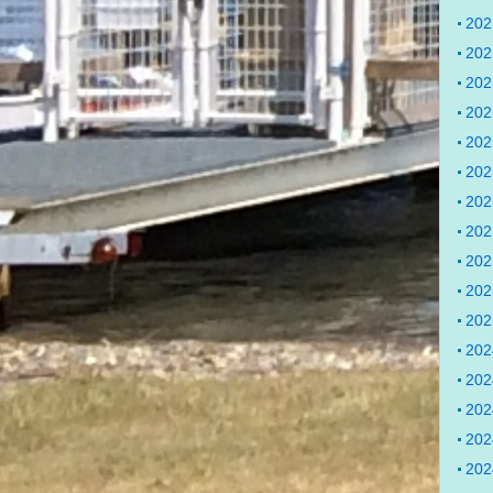
20
20
20
20
20
20
20
20
20
20
20
20
20
20
20
20