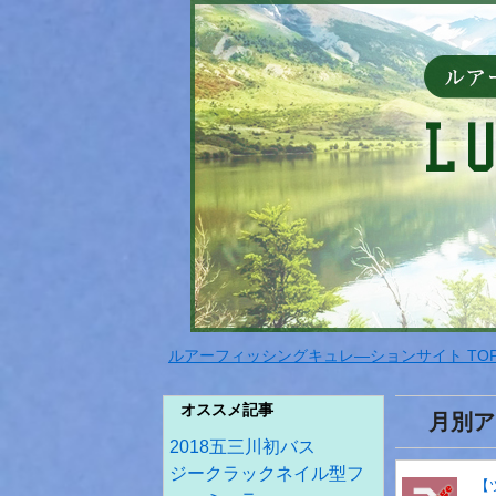
ルアーフィッシングキュレ―ションサイト TO
オススメ記事
月別ア
2018五三川初バス
ジークラックネイル型フ
【