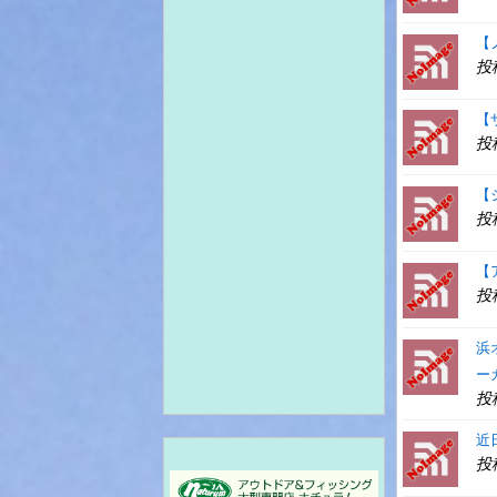
【
投
【
投
【
投
【
投
浜
ー
投
近
投